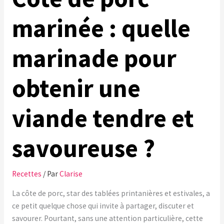
marinée : quelle
marinade pour
obtenir une
viande tendre et
savoureuse ?
Recettes
/ Par
Clarise
La côte de porc, star des tablées printanières et estivales, a
ce petit quelque chose qui invite à partager, discuter et
savourer. Pourtant, sans une attention particulière, cette