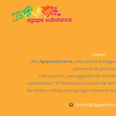
Aller
au
contenu
Contact
Chez
Agapesubstance
, nous aimons échange
passionnés de gastron
Une question, une suggestion de recette
collaboration ? N’hésitez pas à nous écrire. No
les meilleurs délais pour partager ensemble le pl
contact@agapesubsta