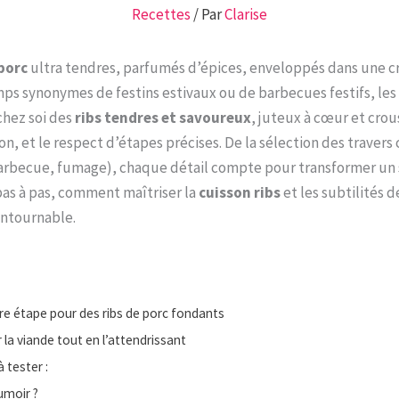
Recettes
/ Par
Clarise
 porc
ultra tendres, parfumés d’épices, enveloppés dans une c
mps synonymes de festins estivaux ou de barbecues festifs, les 
 chez soi des
ribs tendres et savoureux
, juteux à cœur et crou
, et le respect d’étapes précises. De la sélection des travers 
arbecue, fumage), chaque détail compte pour transformer un 
 pas à pas, comment maîtriser la
cuisson ribs
et les subtilités
ontournable.
ière étape pour des ribs de porc fondants
 la viande tout en l’attendrissant
 tester :
fumoir ?