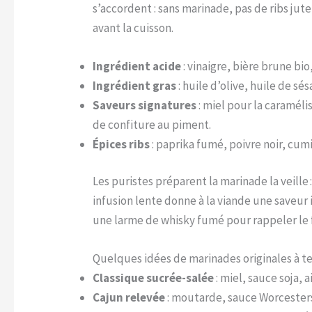
s’accordent : sans marinade, pas de ribs ju
avant la cuisson.
Ingrédient acide
: vinaigre, bière brune bi
Ingrédient gras
: huile d’olive, huile de sé
Saveurs signatures
: miel pour la caraméli
de confiture au piment.
Épices ribs
: paprika fumé, poivre noir, cu
Les puristes préparent la marinade la veille 
infusion lente donne à la viande une saveur
une larme de whisky fumé pour rappeler le 
Quelques idées de marinades originales à tes
Classique sucrée-salée
: miel, sauce soja, 
Cajun relevée
: moutarde, sauce Worcestersh