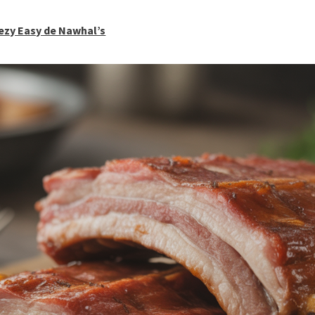
eezy Easy de Nawhal’s