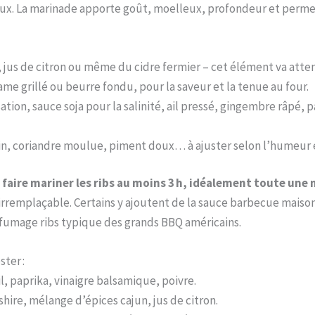
teux. La marinade apporte goût, moelleux, profondeur et perme
o, jus de citron ou même du cidre fermier – cet élément va attend
same grillé ou beurre fondu, pour la saveur et la tenue au four.
sation, sauce soja pour la salinité, ail pressé, gingembre râpé
min, coriandre moulue, piment doux… à ajuster selon l’humeur 
:
faire mariner les ribs au moins 3 h, idéalement toute une 
 irremplaçable. Certains y ajoutent de la sauce barbecue maison
fumage ribs typique des grands BBQ américains.
ter :
ail, paprika, vinaigre balsamique, poivre.
ire, mélange d’épices cajun, jus de citron.