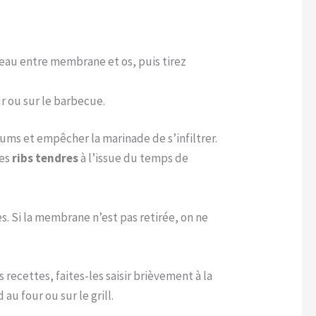
uteau entre membrane et os, puis tirez
r ou sur le barbecue.
ms et empêcher la marinade de s’infiltrer.
des
ribs tendres
à l’issue du temps de
ès. Si la membrane n’est pas retirée, on ne
recettes, faites-les saisir brièvement à la
u four ou sur le grill.