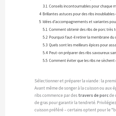
3.1
Conseils incontournables pour chaque 
4
Brillantes astuces pour des ribs inoubliabl
5
Idées d’accompagnements et variantes pour
5.1
Comment obtenir des ribs de porc très t
5.2
Pourquoi faut-il retirer la membrane du d
5.3
Quels sont les meilleurs épices pour assa
5.4
Peut-on préparer des ribs savoureux sa
5.5
Comment éviter que les ribs ne sèchent d
Sélectionner et préparer la viande : la pre
Avant même de songer à la cuisson ou aux épi
ribs commence par des
travers de porc
de 
de gras pour garantir la tendreté. Privilégi
cuisson préféré – certains optent pour le “b