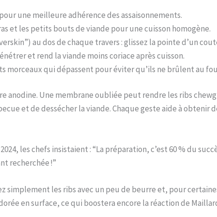
t pour une meilleure adhérence des assaisonnements.
 gras et les petits bouts de viande pour une cuisson homogène.
lverskin”) au dos de chaque travers : glissez la pointe d’un co
nétrer et rend la viande moins coriace après cuisson.
ts morceaux qui dépassent pour éviter qu’ils ne brûlent au fou
tre anodine. Une membrane oubliée peut rendre les ribs chewgu
becue et de dessécher la viande. Chaque geste aide à obtenir 
 2024, les chefs insistaient : “La préparation, c’est 60 % du succ
nt recherchée !”
z simplement les ribs avec un peu de beurre et, pour certaines 
ée en surface, ce qui boostera encore la réaction de Maillard a