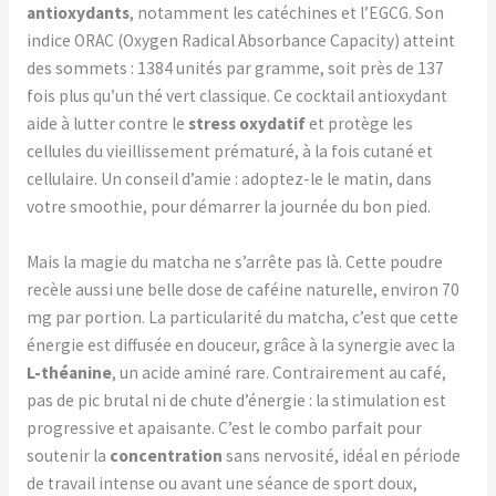
antioxydants
, notamment les catéchines et l’EGCG. Son
indice ORAC (Oxygen Radical Absorbance Capacity) atteint
des sommets : 1384 unités par gramme, soit près de 137
fois plus qu’un thé vert classique. Ce cocktail antioxydant
aide à lutter contre le
stress oxydatif
et protège les
cellules du vieillissement prématuré, à la fois cutané et
cellulaire. Un conseil d’amie : adoptez-le le matin, dans
votre smoothie, pour démarrer la journée du bon pied.
Mais la magie du matcha ne s’arrête pas là. Cette poudre
recèle aussi une belle dose de caféine naturelle, environ 70
mg par portion. La particularité du matcha, c’est que cette
énergie est diffusée en douceur, grâce à la synergie avec la
L-théanine
, un acide aminé rare. Contrairement au café,
pas de pic brutal ni de chute d’énergie : la stimulation est
progressive et apaisante. C’est le combo parfait pour
soutenir la
concentration
sans nervosité, idéal en période
de travail intense ou avant une séance de sport doux,