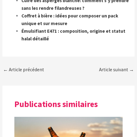
Cuire des asperges blanche: comment s’y prendre
sans les rendre filandreuses ?
Coffret à bière : idées pour composer un pack
unique et sur mesure
Émulsifiant E471 : composition, origine et statut
halal détaillé
←
Article précédent
Article suivant
→
Publications similaires