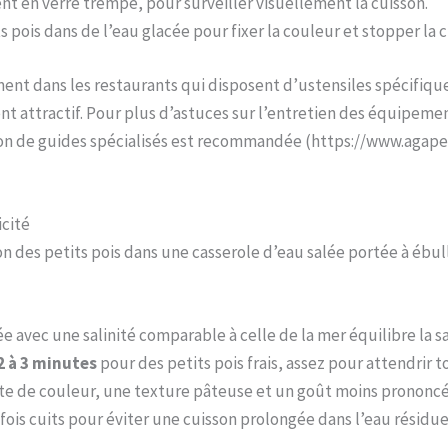
t en verre trempé, pour surveiller visuellement la cuisson.
 pois dans de l’eau glacée pour fixer la couleur et stopper la c
ent dans les restaurants qui disposent d’ustensiles spécifi
ent attractif. Pour plus d’astuces sur l’entretien des équipe
tion de guides spécialisés est recommandée (https://www.aga
icité
son des petits pois dans une casserole d’eau salée portée à ébu
ée avec une salinité comparable à celle de la mer équilibre la s
2 à 3 minutes
pour des petits pois frais, assez pour attendrir 
te de couleur, une texture pâteuse et un goût moins prononcé
 fois cuits pour éviter une cuisson prolongée dans l’eau résidue