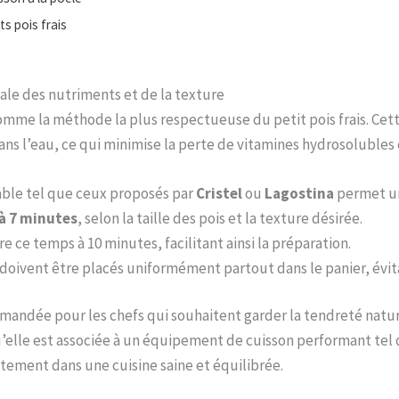
s pois frais
male des nutriments et de la texture
omme la méthode la plus respectueuse du petit pois frais. Ce
ns l’eau, ce qui minimise la perte de vitamines hydrosolubles 
dable tel que ceux proposés par
Cristel
ou
Lagostina
permet un
 à 7 minutes
, selon la taille des pois et la texture désirée.
 ce temps à 10 minutes, facilitant ainsi la préparation.
doivent être placés uniformément partout dans le panier, évita
andée pour les chefs qui souhaitent garder la tendreté natur
qu’elle est associée à un équipement de cuisson performant te
aitement dans une cuisine saine et équilibrée.