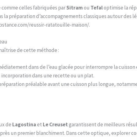
té comme celles fabriquées par
Sitram
ou
Tefal
optimise la rép
ns la préparation d’accompagnements classiques autour des lég
bstance.com/reussir-ratatouille-maison/.
’eau
aîtrise de cette méthode :
mmédiatement dans de l’eau glacée pour interrompre la cuisson et
e incorporation dans une recette ou un plat.
préparation préalable avant une cuisson plus longue, notamme
eux de
Lagostina
et
Le Creuset
garantissent de meilleurs résul
après un premier blanchiment. Dans cette optique, explorer co