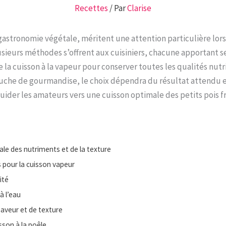
Recettes
/ Par
Clarise
a gastronomie végétale, méritent une attention particulière lors
sieurs méthodes s’offrent aux cuisiniers, chacune apportant se
 la cuisson à la vapeur pour conserver toutes les qualités nutr
ouche de gourmandise, le choix dépendra du résultat attendu e
der les amateurs vers une cuisson optimale des petits pois fr
ale des nutriments et de la texture
pour la cuisson vapeur
ité
à l’eau
 saveur et de texture
son à la poêle