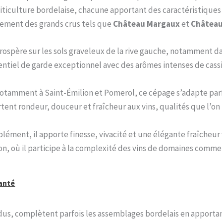
iticulture bordelaise, chacune apportant des caractéristiques 
ssement des grands crus tels que
Château Margaux
et
Château
 prospère sur les sols graveleux de la rive gauche, notamment da
entiel de garde exceptionnel avec des arômes intenses de cassis
 notamment à Saint-Émilion et Pomerol, ce cépage s’adapte parf
ent rondeur, douceur et fraîcheur aux vins, qualités que l’on
plément, il apporte finesse, vivacité et une élégante fraîcheu
ion, où il participe à la complexité des vins de domaines comm
santé
us, complètent parfois les assemblages bordelais en apportan