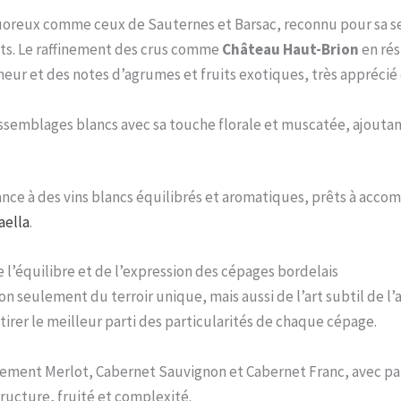
iquoreux comme ceux de Sauternes et Barsac, reconnu pour sa sen
its. Le raffinement des crus comme
Château Haut-Brion
en rés
heur et des notes d’agrumes et fruits exotiques, très apprécié 
 assemblages blancs avec sa touche florale et muscatée, ajou
nce à des vins blancs équilibrés et aromatiques, prêts à accom
aella
.
de l’équilibre et de l’expression des cépages bordelais
on seulement du terroir unique, mais aussi de l’art subtil de 
rer le meilleur parti des particularités de chaque cépage.
ment Merlot, Cabernet Sauvignon et Cabernet Franc, avec par
tructure, fruité et complexité.