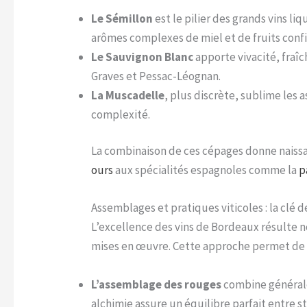
Le Sémillon
est le pilier des grands vins l
arômes complexes de miel et de fruits conf
Le Sauvignon Blanc
apporte vivacité, fraîc
Graves et Pessac-Léognan.
La Muscadelle
, plus discrète, sublime les
complexité.
La combinaison de ces cépages donne naissa
ours
aux spécialités espagnoles comme la
p
Assemblages et pratiques viticoles : la clé 
L’excellence des vins de Bordeaux résulte n
mises en œuvre. Cette approche permet de ti
L’assemblage des rouges
combine générale
alchimie assure un équilibre parfait entre s