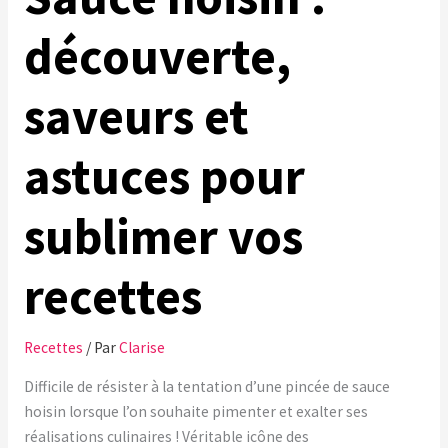
découverte,
saveurs et
astuces pour
sublimer vos
recettes
Recettes
/ Par
Clarise
Difficile de résister à la tentation d’une pincée de sauce
hoisin lorsque l’on souhaite pimenter et exalter ses
réalisations culinaires ! Véritable icône des