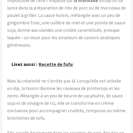
Impossible de faire l’impasse sur
la marinade
lorsqu’on se
lance dans la préparation de ribs de porc ou de morceaux de
poulet à griller. La sauce hoisin, mélangée avec un peu de
gingembre frais, une cuillère de miel et une pointe de sauce
soja, donne aux viandes une croûte caramélisée, presque
laquée – un must pour les amateurs de saveurs asiatiques
généreuses.
Lisez aussi :
Recette de fufu
Mais la créativité ne s’arrête pas là. Lorsqu’elle est utilisée
en dip, la hoisin illumine les rouleaux de printemps et les
nems. Mélangée à un peu de beurre de cacahuète, de sauce
soja et de vinaigre de riz, elle se transforme en crème
onctueuse pour accompagner crudités, tempuras ou même
brochettes de tofu.
Elle excelle également dans les recettes de wok. Ajoutée en