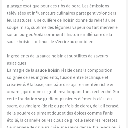
glaçage exotique pour des ribs de porc. Les émissions
télévisées et influenceurs culinaires partagent volontiers
leurs astuces : une cuillère de hoisin donne du relief à une
soupe miso, sublime des légumes vapeur ou fait merveille
sur un burger. Voilà comment l’histoire millénaire de la
sauce hoisin continue de s’écrire au quotidien.
Ingrédients de la sauce hoisin et subtilités de saveurs
asiatiques
La magie de la
sauce hoisin
réside dans la composition
soignée de ses ingrédients, fusion entre technique et
créativité. À la base, une pâte de soja fermentée riche en
umami, qui donne ce goût enveloppant tant recherché. Sur
cette fondation se greffent plusieurs éléments clés : du
sucre, du vinaigre (de riz ou parfois de cidre), de l’ail écrasé,
de la poudre de piment doux et des épices comme l’anis
étoilé, la cannelle ou les clous de girofle selon les recettes.
Ce mariage de saveurs crée une sauce dense, brun-acajou, à