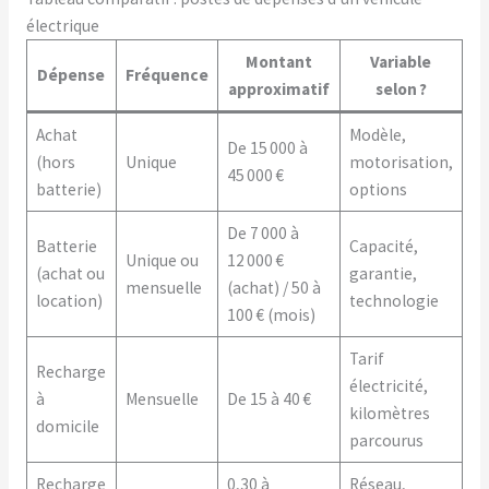
électrique
Montant
Variable
Dépense
Fréquence
approximatif
selon ?
Achat
Modèle,
De 15 000 à
(hors
Unique
motorisation,
45 000 €
batterie)
options
De 7 000 à
Batterie
Capacité,
Unique ou
12 000 €
(achat ou
garantie,
mensuelle
(achat) / 50 à
location)
technologie
100 € (mois)
Tarif
Recharge
électricité,
à
Mensuelle
De 15 à 40 €
kilomètres
domicile
parcourus
Recharge
0,30 à
Réseau,