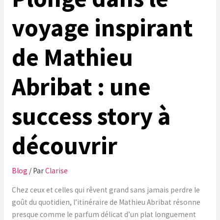
voyage inspirant
de Mathieu
Abribat : une
success story à
découvrir
Blog
/ Par
Clarise
Chez ceux et celles qui rêvent grand sans jamais perdre le
goût du quotidien, l’itinéraire de Mathieu Abribat résonne
presque comme le parfum délicat d’un plat longuement