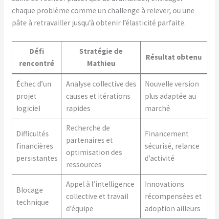
chaque problème comme un challenge à relever, ou une
pâte à retravailler jusqu’à obtenir l’élasticité parfaite.
Défi
Stratégie de
Résultat obtenu
rencontré
Mathieu
Échec d’un
Analyse collective des
Nouvelle version
projet
causes et itérations
plus adaptée au
logiciel
rapides
marché
Recherche de
Difficultés
Financement
partenaires et
financières
sécurisé, relance
optimisation des
persistantes
d’activité
ressources
Appel à l’intelligence
Innovations
Blocage
collective et travail
récompensées et
technique
d’équipe
adoption ailleurs