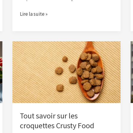
Lire la suite »
Tout
savoir
sur
les
croquettes
Crusty
Food
Tout savoir sur les
croquettes Crusty Food