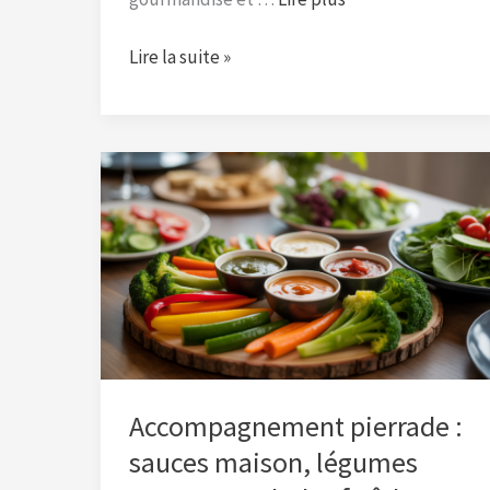
Lire la suite »
Accompagnement
pierrade
:
sauces
maison,
légumes
vapeur
et
salades
Accompagnement pierrade :
fraîches
sauces maison, légumes