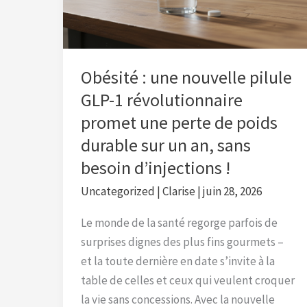
GLP-
1
révolutionnaire
promet
Obésité : une nouvelle pilule
une
GLP-1 révolutionnaire
perte
promet une perte de poids
de
durable sur un an, sans
poids
besoin d’injections !
durable
sur
Uncategorized
|
Clarise
|
juin 28, 2026
un
an,
Le monde de la santé regorge parfois de
sans
surprises dignes des plus fins gourmets –
besoin
et la toute dernière en date s’invite à la
d’injections
table de celles et ceux qui veulent croquer
!
la vie sans concessions. Avec la nouvelle