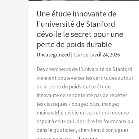
dévoile
le
Une étude innovante de
secret
l’université de Stanford
pour
dévoile le secret pour une
une
perte de poids durable
perte
de
Uncategorized
|
Clarise
|
avril 24, 2026
poids
Des chercheurs de l’université de Stanford
durable
viennent bouleverser les certitudes autour
de la perte de poids. Cette étude
innovante ne se contente pas de répéter
les classiques « bougez plus, mangez
moins ». Elle révèle un secret qui redonne
espoir à ceux qui, derrière les fourneaux ou
dans le quotidien, cherchent à conjuguer
gourmandise et …
Lire plus