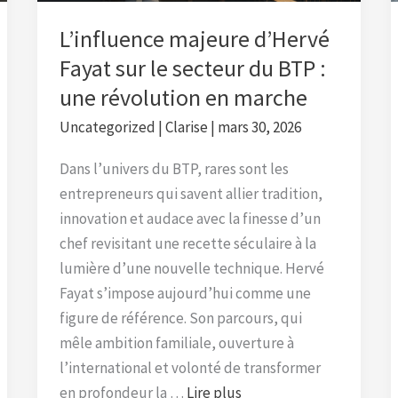
du
BTP
L’influence majeure d’Hervé
:
Fayat sur le secteur du BTP :
une
une révolution en marche
révolution
en
Uncategorized
|
Clarise
|
mars 30, 2026
marche
Dans l’univers du BTP, rares sont les
entrepreneurs qui savent allier tradition,
innovation et audace avec la finesse d’un
chef revisitant une recette séculaire à la
lumière d’une nouvelle technique. Hervé
Fayat s’impose aujourd’hui comme une
figure de référence. Son parcours, qui
mêle ambition familiale, ouverture à
l’international et volonté de transformer
en profondeur la …
Lire plus