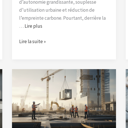
d’autonomie grandissante, souplesse
d’utilisation urbaine et réduction de
l’empreinte carbone. Pourtant, derrière la
…
Lire plus
Lire la suite »
L’influence
majeure
d’Hervé
Fayat
sur
le
secteur