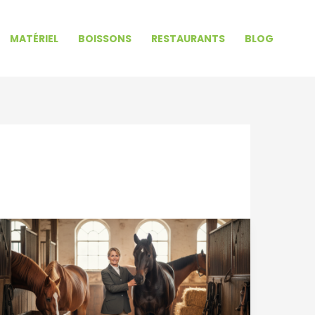
MATÉRIEL
BOISSONS
RESTAURANTS
BLOG
Les
clés
du
succès
d’Isabelle