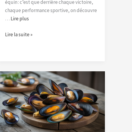
équin : c’est que derrière chaque victoire,
chaque performance sportive, on découvre
…
Lire plus
Lire la suite »
Saison
des
moules
:
calendrier,
variétés
et