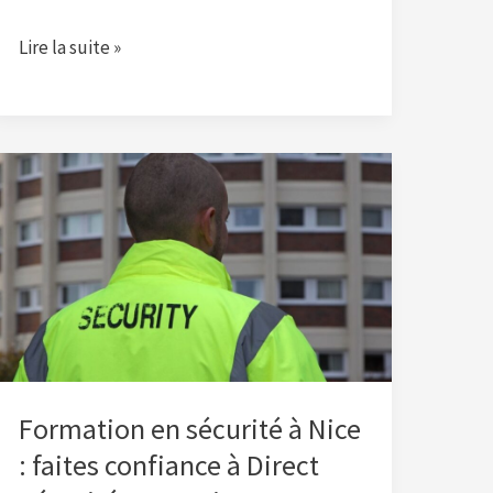
Lire la suite »
Formation
en
sécurité
à
Nice
:
faites
confiance
à
Formation en sécurité à Nice
Direct
: faites confiance à Direct
Sécurité