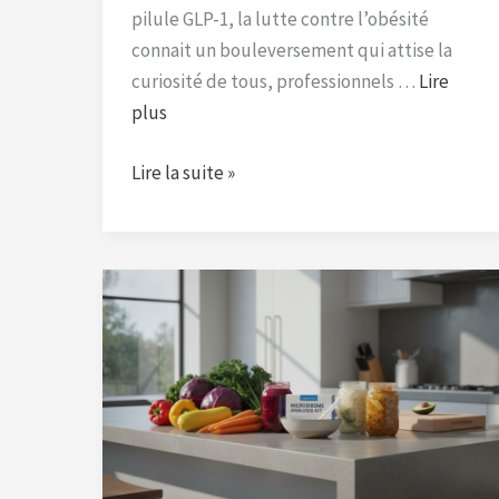
pilule GLP-1, la lutte contre l’obésité
connait un bouleversement qui attise la
curiosité de tous, professionnels …
Lire
plus
Lire la suite »
Une
étude
innovante
de
l’université
de
Stanford