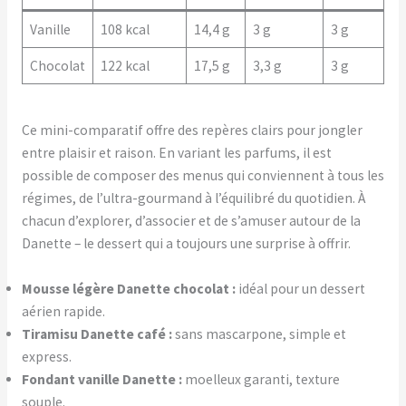
Vanille
108 kcal
14,4 g
3 g
3 g
Chocolat
122 kcal
17,5 g
3,3 g
3 g
Ce mini-comparatif offre des repères clairs pour jongler
entre plaisir et raison. En variant les parfums, il est
possible de composer des menus qui conviennent à tous les
régimes, de l’ultra-gourmand à l’équilibré du quotidien. À
chacun d’explorer, d’associer et de s’amuser autour de la
Danette – le dessert qui a toujours une surprise à offrir.
Mousse légère Danette chocolat :
idéal pour un dessert
aérien rapide.
Tiramisu Danette café :
sans mascarpone, simple et
express.
Fondant vanille Danette :
moelleux garanti, texture
souple.