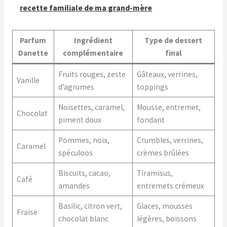
recette familiale de ma grand-mère
Parfum
Ingrédient
Type de dessert
Danette
complémentaire
final
Fruits rouges, zeste
Gâteaux, verrines,
Vanille
d’agrumes
toppings
Noisettes, caramel,
Mousse, entremet,
Chocolat
piment doux
fondant
Pommes, noix,
Crumbles, verrines,
Caramel
spéculoos
crèmes brûlées
Biscuits, cacao,
Tiramisus,
Café
amandes
entremets crémeux
Basilic, citron vert,
Glaces, mousses
Fraise
chocolat blanc
légères, boissons