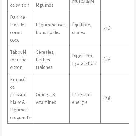
musculaire
de saison
légumes
Dahl de
lentilles
Légumineuses,
Équilibre,
Été
corail
bons lipides
chaleur
coco
Taboulé
Céréales,
Digestion,
menthe-
herbes
Été
hydratation
citron
fraîches
Émincé
de
poisson
Oméga-3,
Légèreté,
Été
blanc &
vitamines
énergie
légumes
croquants