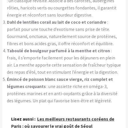
: un classique revisité. Associé à des carottes, aubergines
rôties, haricots verts ou courgettes fondantes, il garantit
énergie et réconfort sans lourdeur digestive.
Dahl de lentilles corail au lait de coco et coriandre
:
parfait pour une touche d’exotisme sans prise de tête.
Gourmand, onctueux, naturellement source de protéines,
fibres et bons acides gras, il offre réconfort et équilibre.
Taboulé de boulgour parfumé à la menthe et citron
:
frais, il s’emporte facilement pour les déjeuners en plein
air. La menthe apporte cette sensation de fraîcheur typique
des repas d’été, tout en stimulant l’énergie et la digestion.
Émincé de poisson blanc sauce vierge, riz complet et
légumes croquants
: une assiette riche en oméga-3,
protéines marines et en anti-oxydants grâce à la diversité
des légumes. Un plat qui favorise bien-être et légèreté.
Lisez aussi :
Les meilleurs restaurants coréens de
Paris : où savourer le vrai goût de Séoul