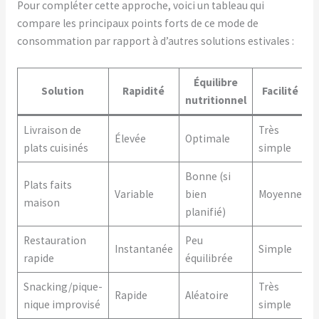
Pour compléter cette approche, voici un tableau qui
compare les principaux points forts de ce mode de
consommation par rapport à d’autres solutions estivales :
Équilibre
Solution
Rapidité
Facilité
nutritionnel
Livraison de
Très
Élevée
Optimale
plats cuisinés
simple
Bonne (si
Plats faits
Variable
bien
Moyenne
maison
planifié)
Restauration
Peu
Instantanée
Simple
É
rapide
équilibrée
Snacking/pique-
Très
Rapide
Aléatoire
V
nique improvisé
simple