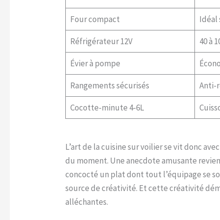
Four compact
Idéal 
Réfrigérateur 12V
40 à 1
Évier à pompe
Écono
Rangements sécurisés
Anti-
Cocotte-minute 4-6L
Cuiss
L’art de la cuisine sur voilier se vit donc 
du moment. Une anecdote amusante revient sou
concocté un plat dont tout l’équipage se so
source de créativité. Et cette créativité d
alléchantes.