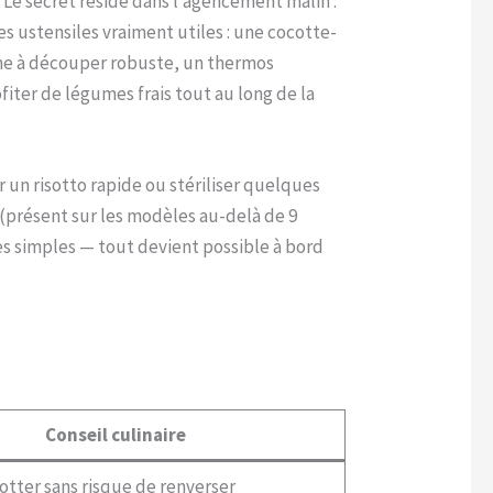
 Le secret réside dans l’agencement malin :
es ustensiles vraiment utiles : une cocotte-
che à découper robuste, un thermos
iter de légumes frais tout au long de la
 un risotto rapide ou stériliser quelques
t (présent sur les modèles au-delà de 9
es simples — tout devient possible à bord
Conseil culinaire
sotter sans risque de renverser