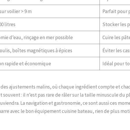
sur voilier > 9 m
Parfait pour 
00 litres
Stocker les pr
mie d’eau, rinçage en mer possible
Cuire les pât
roulis, boîtes magnétiques à épices
Éviter les ca
on rapide et économique
Idéal pour to
avec des ajustements malins, où chaque ingrédient compte et ch
vent : il n’est pas rare de râler sur la taille minuscule du pl
uviendra. La navigation et gastronomie, ce sont aussi ces mom
émarre avec le bon équipement cuisine bateau, rien de plus mot