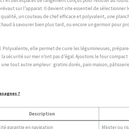
t et des espaces de rangement conçus pour résister au roulis.
évaut sur l’apparat. Il devient vite essentiel de sélectionner l
qualité, un couteau de chef efficace et polyvalent, une plan
chaud à savourer bien plus tard, ou encore un germoir pour prof
d. Polyvalente, elle permet de cuire les légumineuses, préparer
t la sécurité sur mer n’ont pas d’égal. Ajoutons le four compac
ne tout autre ampleur : gratins dorés, pain maison, pâtisseri
lasagnes ?
Description
lité garantie en navigation
Mijoter ou ri