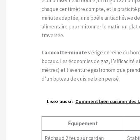
économiser l’eau douce, un frigo 12V compac
chaque centimètre compte, et la praticité pr
minute adaptée, une poêle antiadhésive de 
alimentaire pour mitonner le matin un plat 
traversée.
La cocotte-minute
s’érige en reine du bor
bocaux. Les économies de gaz, l’efficacité e
mètres) et l’aventure gastronomique prend u
d’un bateau de cuisine bien pensé.
Lisez aussi :
Comment bien cuisiner des 
Équipement
Réchaud 2 feux sur cardan
Stabi