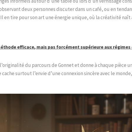
hanges informels autour d’une table ou lors d’un vernissage cons
bservant deux personnes discuter dans un café, ou en tendant 
 Il en tire pour son art une énergie unique, où la créativité naî
 méthode efficace, mais pas forcément supérieure aux régimes 
 l’originalité du parcours de Gonnet et donne à chaque pièce u
se cache surtout l’envie d’une connexion sincère avec le monde