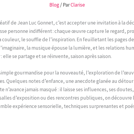
Blog
/ Par
Clarise
éatif de Jean Luc Gonnet, c’est accepter une invitation à la déc
sse personne indifférent : chaque œuvre capture le regard, prov
 la couleur, le souffle de l’inspiration. En feuilletant les pages 
l’imaginaire, la musique épouse la lumière, et les relations hum
 : elle se partage et se réinvente, saison après saison.
r simple gourmandise pour la nouveauté, l’exploration de l’œuvr
les. Quelques notes d’enfance, une anecdote glanée au détour d
e n’avance jamais masqué : il laisse ses influences, ses doutes,
salles d’exposition ou des rencontres publiques, on découvre la
mble expérience sensorielle, techniques surprenantes et poés