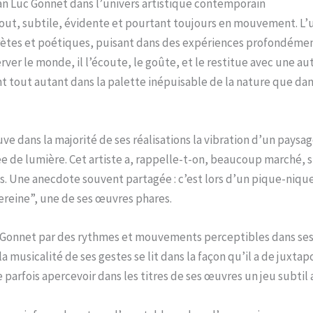
ean Luc Gonnet dans l’univers artistique contemporain
tout, subtile, évidente et pourtant toujours en mouvement. L’un
ncrètes et poétiques, puisant dans des expériences profondém
rver le monde, il l’écoute, le goûte, et le restitue avec une 
t tout autant dans la palette inépuisable de la nature que dan
uve dans la majorité de ses réalisations la vibration d’un pays
ée de lumière. Cet artiste a, rappelle-t-on, beaucoup marché, s
Une anecdote souvent partagée : c’est lors d’un pique-nique s
ereine”, une de ses œuvres phares.
Gonnet par des rythmes et mouvements perceptibles dans ses ta
la musicalité de ses gestes se lit dans la façon qu’il a de juxta
 parfois apercevoir dans les titres de ses œuvres un jeu subtil 