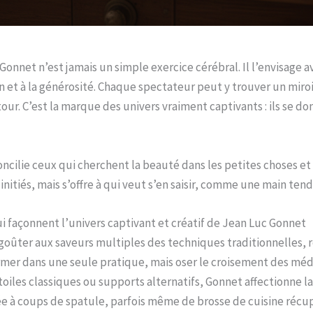
 Gonnet n’est jamais un simple exercice cérébral. Il l’envisage
ion et à la générosité. Chaque spectateur peut y trouver un miro
 tour. C’est la marque des univers vraiment captivants : ils se do
oncilie ceux qui cherchent la beauté dans les petites choses et
nitiés, mais s’offre à qui veut s’en saisir, comme une main tendue
ui façonnent l’univers captivant et créatif de Jean Luc Gonnet
goûter aux saveurs multiples des techniques traditionnelles, 
ermer dans une seule pratique, mais oser le croisement des méd
 toiles classiques ou supports alternatifs, Gonnet affectionne l
lée à coups de spatule, parfois même de brosse de cuisine récu