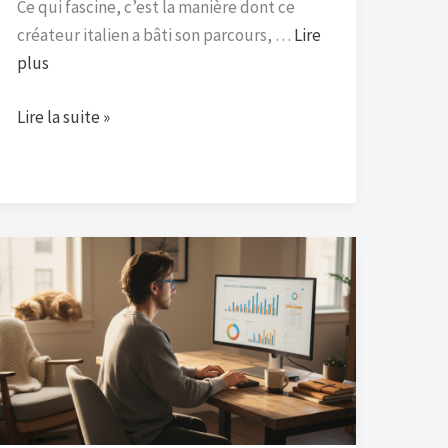
Ce qui fascine, c’est la manière dont ce
créateur italien a bâti son parcours, …
Lire
plus
Lire la suite »
Les
clés
d’Anthony
Le
Cap
pour
triompher
sur