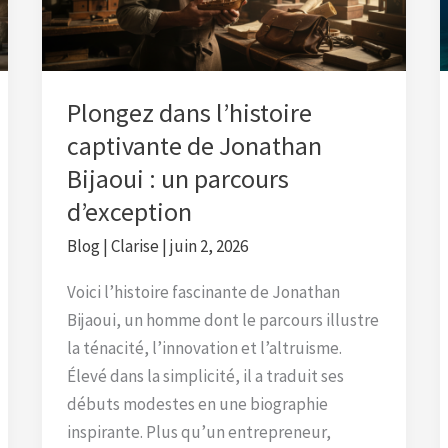
Jonathan
Bijaoui
:
un
Plongez dans l’histoire
parcours
captivante de Jonathan
d’exception
Bijaoui : un parcours
d’exception
Blog
|
Clarise
|
juin 2, 2026
Voici l’histoire fascinante de Jonathan
Bijaoui, un homme dont le parcours illustre
la ténacité, l’innovation et l’altruisme.
Élevé dans la simplicité, il a traduit ses
débuts modestes en une biographie
inspirante. Plus qu’un entrepreneur,