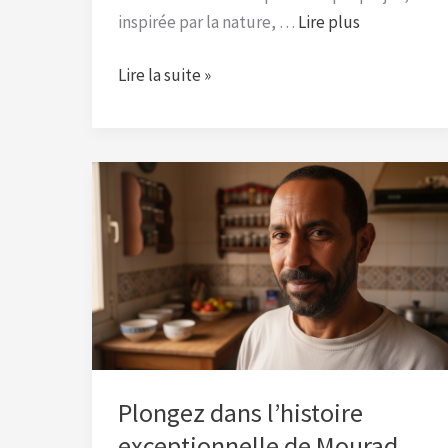
inspirée par la nature, …
Lire plus
Lire la suite »
Plongez
dans
l’histoire
exceptionnelle
de
Mourad
Larbi
:
un
Plongez dans l’histoire
parcours
exceptionnelle de Mourad