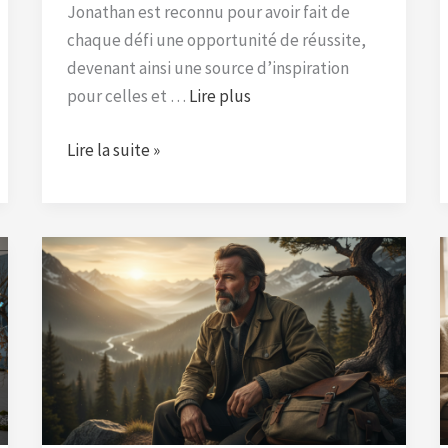
Jonathan est reconnu pour avoir fait de
chaque défi une opportunité de réussite,
devenant ainsi une source d’inspiration
pour celles et …
Lire plus
Lire la suite »
Plongez
dans
l’aventure
captivante
du
parcours
inspirant
de