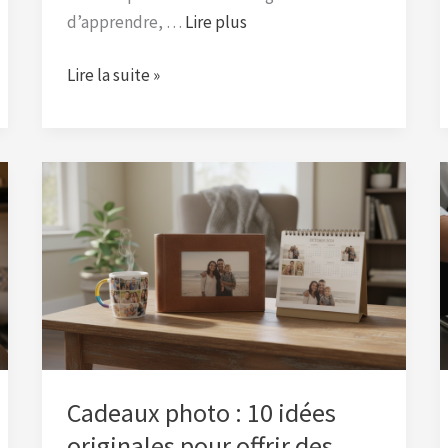
d’apprendre, …
Lire plus
Lire la suite »
Cadeaux
photo
:
10
idées
originales
pour
offrir
des
Cadeaux photo : 10 idées
souvenirs
originales pour offrir des