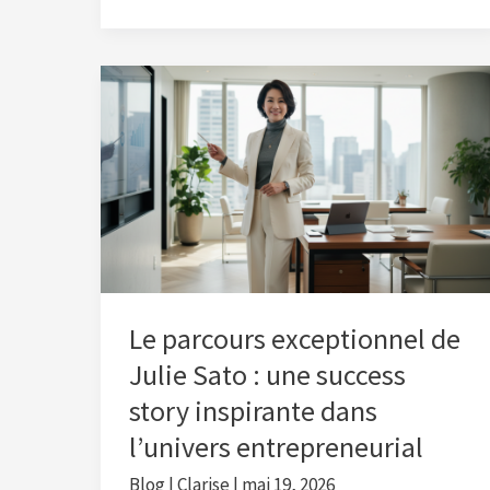
Le
parcours
exceptionnel
de
Julie
Sato
:
une
success
Le parcours exceptionnel de
story
Julie Sato : une success
inspirante
story inspirante dans
dans
l’univers entrepreneurial
l’univers
entrepreneurial
Blog
|
Clarise
|
mai 19, 2026