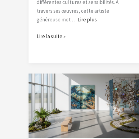
différentes cultures et sensibilités. À
travers ses œuvres, cette artiste
généreuse met …
Lire plus
Lire la suite »
Plongez
dans
l’univers
fascinant
des
créations
artistiques
de