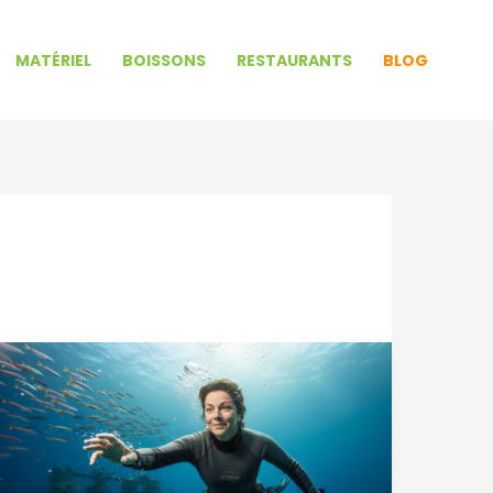
MATÉRIEL
BOISSONS
RESTAURANTS
BLOG
Plongée
captivante
dans
le
parcours